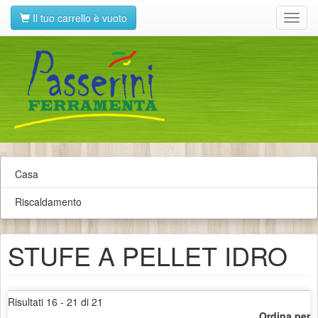
Il tuo carrello è vuoto
Toggl
navig
Casa
Riscaldamento
STUFE A PELLET IDRO
Risultati 16 - 21 di 21
Ordina per