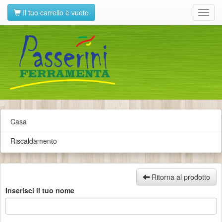
Il tuo carrello è vuoto
Toggl
navig
Casa
Riscaldamento
Ritorna al prodotto
Inserisci il tuo nome