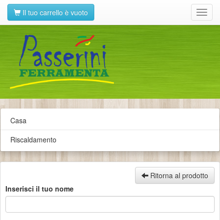
Il tuo carrello è vuoto
Toggl
navig
Casa
Riscaldamento
Ritorna al prodotto
Inserisci il tuo nome