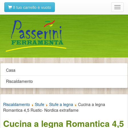
Il tuo carrello è vuoto
Toggl
navig
Casa
Riscaldamento
Riscaldamento
Stufe
Stufe a legna
Cucina a legna
Romantica 4,5 Rustic- Nordica extraflame
Cucina a legna Romantica 4,5