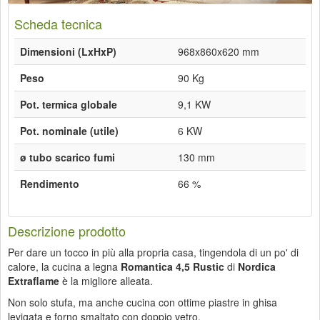
Scheda tecnica
Dimensioni (LxHxP)
968x860x620 mm
Peso
90 Kg
Pot. termica globale
9,1 KW
Pot. nominale (utile)
6 KW
ø tubo scarico fumi
130 mm
Rendimento
66 %
Descrizione prodotto
Per dare un tocco in più alla propria casa, tingendola di un po' di
calore, la cucina a legna
Romantica 4,5 Rustic
di
Nordica
Extraflame
è la migliore alleata.
Non solo stufa, ma anche cucina con ottime piastre in ghisa
levigata e forno smaltato con doppio vetro.