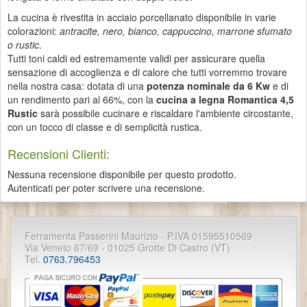
La cucina è rivestita in acciaio porcellanato disponibile in varie
colorazioni:
antracite, nero, bianco, cappuccino, marrone sfumato
o rustic
.
Tutti toni caldi ed estremamente validi per assicurare quella
sensazione di accoglienza e di calore che tutti vorremmo trovare
nella nostra casa: dotata di una
potenza nominale da 6 Kw
e di
un rendimento pari al 66%, con la
cucina a legna Romantica 4,5
Rustic
sarà possibile cucinare e riscaldare l'ambiente circostante,
con un tocco di classe e di semplicità rustica.
Recensioni Clienti:
Nessuna recensione disponibile per questo prodotto.
Autenticati per poter scrivere una recensione.
Ferramenta Passerini Maurizio - P.IVA 01595510569
Via Veneto 67/69 - 01025 Grotte Di Castro (VT)
Tel.
0763.796453