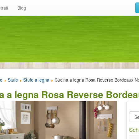
trati
Blog
to
Stufe
Stufe a legna
Cucina a legna Rosa Reverse Bordeaux No
a a legna Rosa Reverse Bordea
Sch