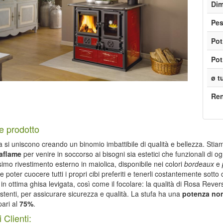
Dim
Pe
Pot
Pot
ø t
Re
e prodotto
a si uniscono creando un binomio imbattibile di qualità e bellezza. Sti
raflame
per venire in soccorso ai bisogni sia estetici che funzionali di og
simo rivestimento esterno in maiolica, disponibile nei colori
bordeaux
e
 poter cuocere tutti i propri cibi preferiti e tenerli costantemente sotto 
è in ottima ghisa levigata, così come il focolare: la qualità di Rosa Revers
istenti, per assicurare sicurezza e qualità. La stufa ha una
potenza nom
pari al
75%
.
 Clienti: