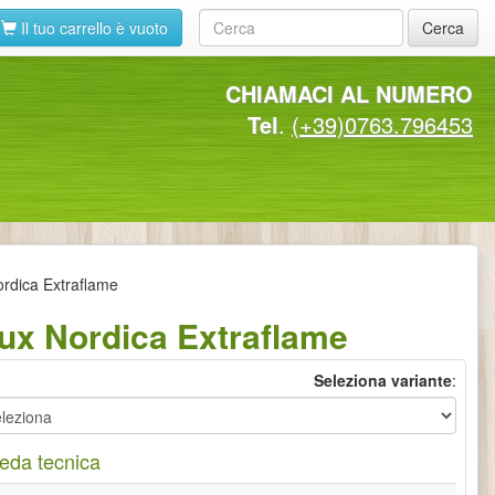
Il tuo carrello è vuoto
Cerca
CHIAMACI AL NUMERO
Tel
.
(+39)0763.796453
rdica Extraflame
ux Nordica Extraflame
Seleziona variante
:
eda tecnica