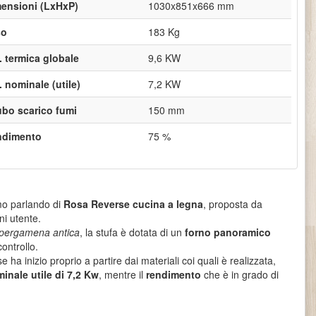
ensioni (LxHxP)
1030x851x666 mm
so
183 Kg
. termica globale
9,6 KW
. nominale (utile)
7,2 KW
ubo scarico fumi
150 mm
ndimento
75 %
amo parlando di
Rosa Reverse cucina a legna
, proposta da
ni utente.
pergamena antica
, la stufa è dotata di un
forno panoramico
controllo.
e ha inizio proprio a partire dai materiali coi quali è realizzata,
inale utile di 7,2 Kw
, mentre il
rendimento
che è in grado di