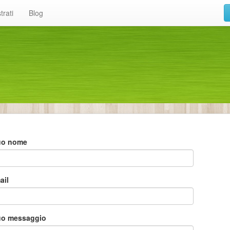
trati
Blog
 tuo nome
ail
 tuo messaggio