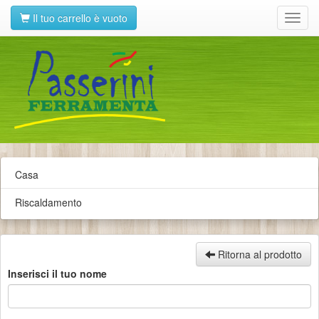
Il tuo carrello è vuoto
Toggl
navig
Casa
Riscaldamento
Ritorna al prodotto
Inserisci il tuo nome