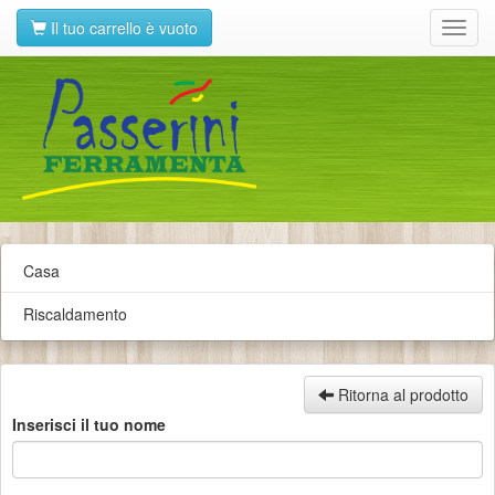
Il tuo carrello è vuoto
Toggl
navig
Casa
Riscaldamento
Ritorna al prodotto
Inserisci il tuo nome