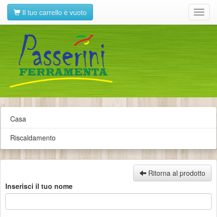
Il tuo carrello è vuoto
Toggl
navig
Casa
Riscaldamento
Ritorna al prodotto
Inserisci il tuo nome