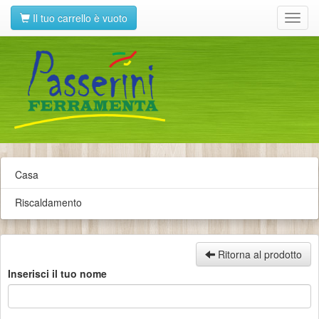
Il tuo carrello è vuoto
Toggl
navig
Casa
Riscaldamento
Ritorna al prodotto
Inserisci il tuo nome