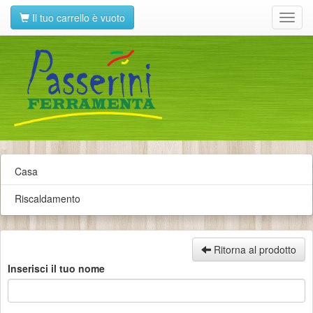
Il tuo carrello è vuoto
Toggl
navig
Casa
Riscaldamento
Ritorna al prodotto
Inserisci il tuo nome