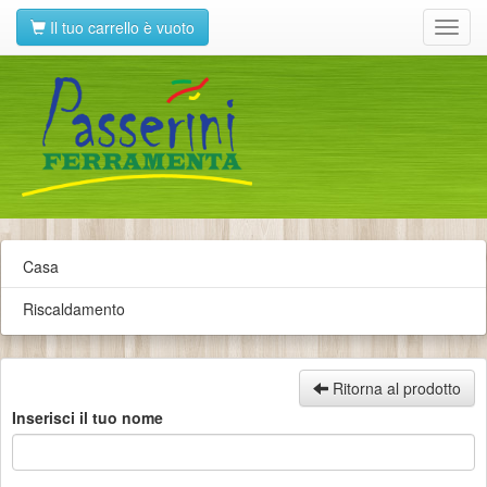
Il tuo carrello è vuoto
Toggl
navig
Casa
Riscaldamento
Ritorna al prodotto
Inserisci il tuo nome