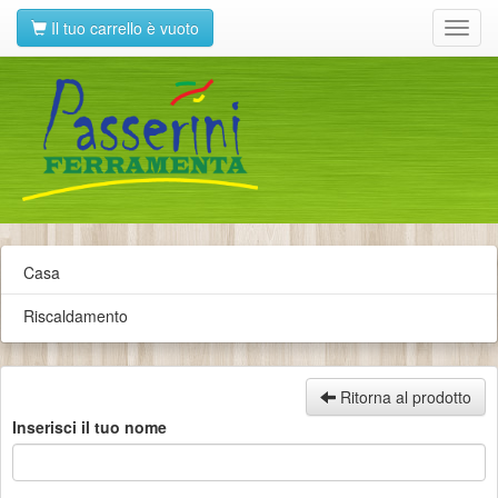
Il tuo carrello è vuoto
Toggl
navig
Casa
Riscaldamento
Ritorna al prodotto
Inserisci il tuo nome