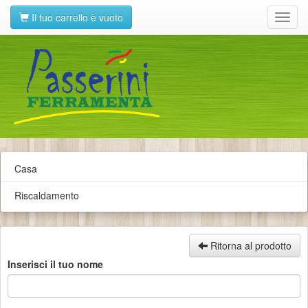
Il tuo carrello è vuoto
Toggl
navig
Casa
Riscaldamento
Ritorna al prodotto
Inserisci il tuo nome