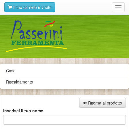
Il tuo carrello è vuoto
Toggl
navig
Casa
Riscaldamento
Ritorna al prodotto
Inserisci il tuo nome