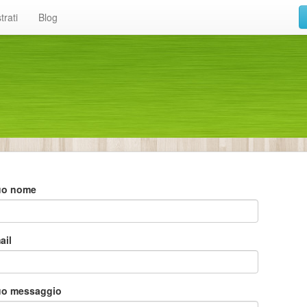
trati
Blog
 tuo nome
ail
 tuo messaggio