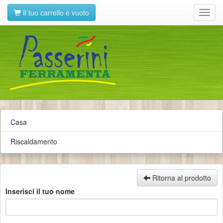
Il tuo carrello è vuoto
Toggl
navig
Casa
Riscaldamento
Ritorna al prodotto
Inserisci il tuo nome