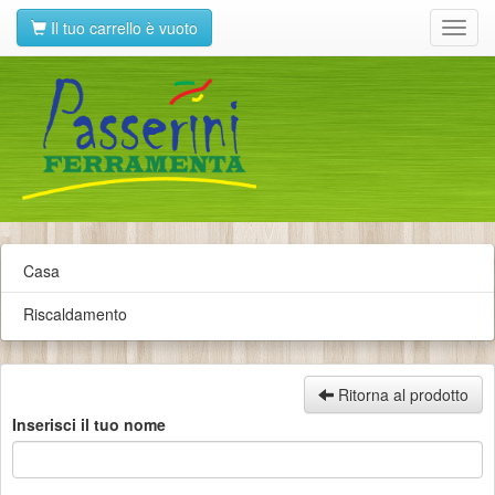
Il tuo carrello è vuoto
Toggl
navig
Casa
Riscaldamento
Ritorna al prodotto
Inserisci il tuo nome