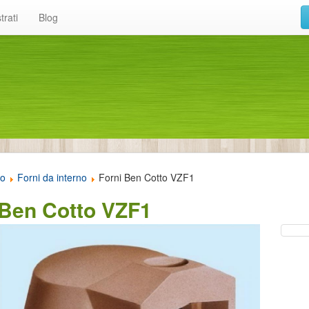
trati
Blog
to
Forni da interno
Forni Ben Cotto VZF1
 Ben Cotto VZF1