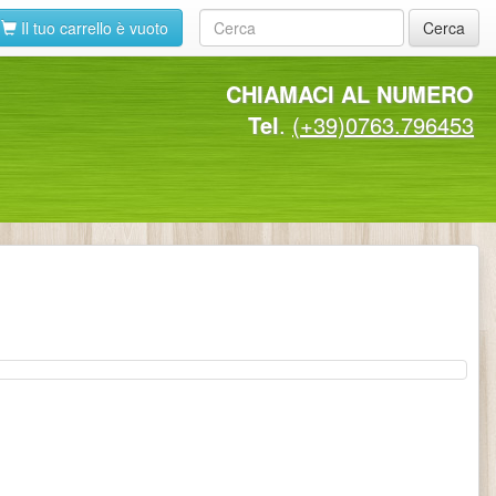
Il tuo carrello è vuoto
Cerca
CHIAMACI AL NUMERO
Tel
.
(+39)0763.796453