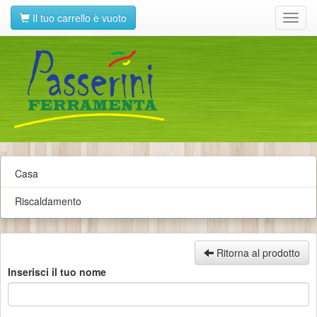
Il tuo carrello è vuoto
Toggl
navig
Casa
Riscaldamento
Ritorna al prodotto
Inserisci il tuo nome