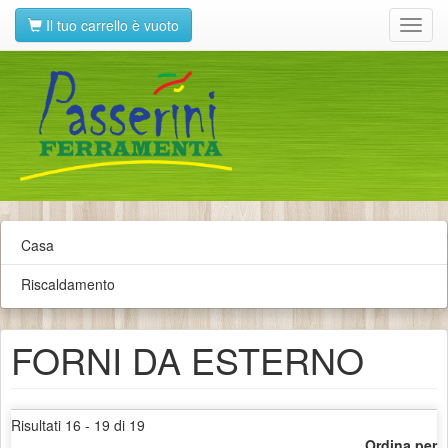
Il tuo carrello è vuoto
Toggl
navig
Casa
Riscaldamento
FORNI DA ESTERNO
Risultati 16 - 19 di 19
Ordina per