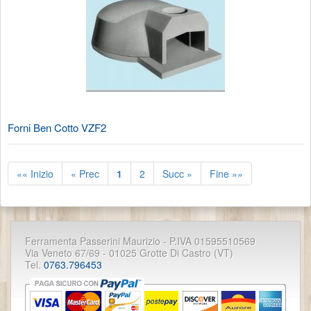
Forni Ben Cotto VZF2
«« Inizio
« Prec
1
2
Succ »
Fine »»
Ferramenta Passerini Maurizio - P.IVA 01595510569
Via Veneto 67/69 - 01025 Grotte Di Castro (VT)
Tel.
0763.796453