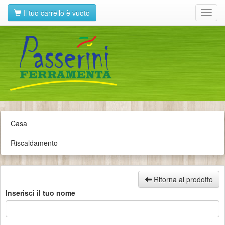
Il tuo carrello è vuoto
Toggl
navig
Casa
Riscaldamento
Ritorna al prodotto
Inserisci il tuo nome