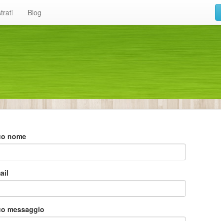
trati
Blog
 tuo nome
ail
 tuo messaggio