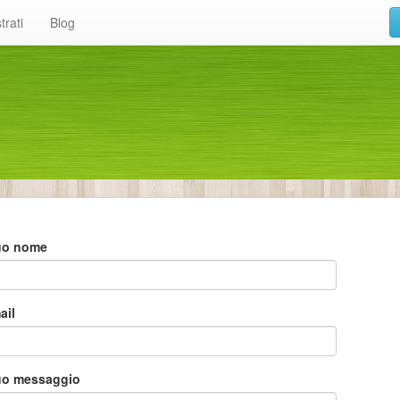
trati
Blog
 tuo nome
ail
 tuo messaggio