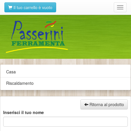
Il tuo carrello è vuoto
Toggl
navig
Casa
Riscaldamento
Ritorna al prodotto
Inserisci il tuo nome