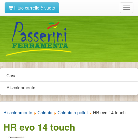
Il tuo carrello è vuoto
Toggl
navig
Casa
Riscaldamento
Riscaldamento
Caldaie
Caldaie a pellet
HR evo 14 touch
HR evo 14 touch