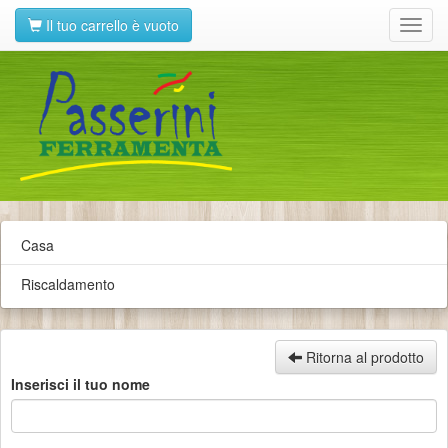
Il tuo carrello è vuoto
Toggl
navig
Casa
Riscaldamento
Ritorna al prodotto
Inserisci il tuo nome