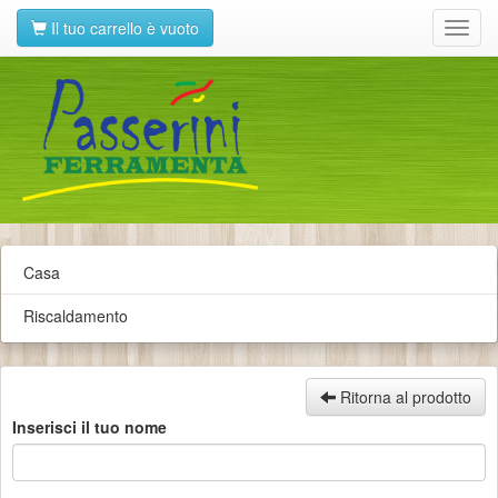
Il tuo carrello è vuoto
Toggl
navig
Casa
Riscaldamento
Ritorna al prodotto
Inserisci il tuo nome