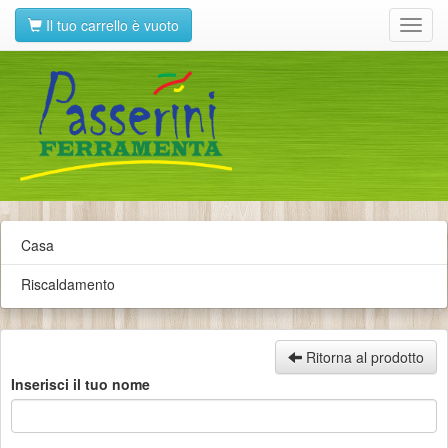
Il tuo carrello è vuoto
Toggl
navig
Casa
Riscaldamento
Ritorna al prodotto
Inserisci il tuo nome