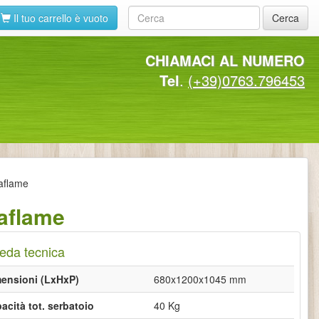
Il tuo carrello è vuoto
Cerca
CHIAMACI AL NUMERO
Tel
.
(+39)0763.796453
aflame
raflame
eda tecnica
ensioni (LxHxP)
680x1200x1045 mm
acità tot. serbatoio
40 Kg