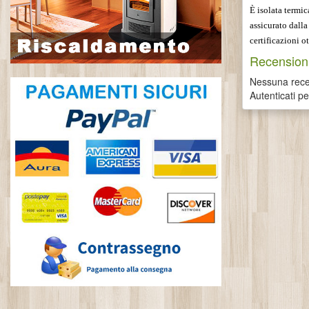
È isolata termic
assicurato dalla
certificazioni o
Recensioni
Nessuna recen
Autenticati p