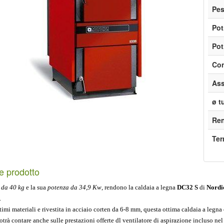
Pe
Pot
Pot
Con
Ass
ø t
Re
Ter
e prodotto
 da 40 kg
e la sua
potenza da 34,9 Kw
, rendono la
caldaia a legna
DC32 S
di
Nordi
.
timi materiali e rivestita in acciaio corten da 6-8 mm, questa ottima caldaia a legna 
potrà contare anche sulle prestazioni offerte dl ventilatore di aspirazione incluso ne