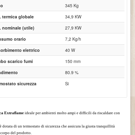
so
345 Kg
. termica globale
34,9 KW
. nominale (utile)
27,9 KW
sumo orario
7,2 Kg/h
orbimento elettrico
40 W
ubo scarico fumi
150 mm
ndimento
80.9 %
mostato sicurezza
Si
ca Extraflame
ideale per ambienti molto ampi e difficili da riscaldare con
è dotata di un termostato di sicurezza che assicura la giusta tranquillità
l corpo del prodotto.