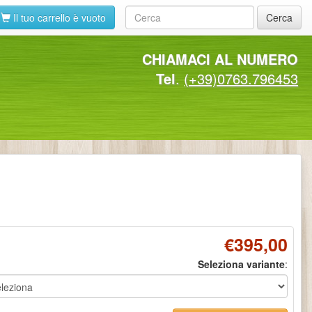
Il tuo carrello è vuoto
Cerca
CHIAMACI AL NUMERO
Tel
.
(+39)0763.796453
€395,00
Seleziona variante
: