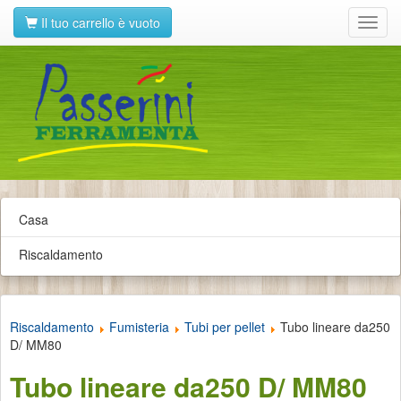
Il tuo carrello è vuoto
Toggl
navig
Casa
Riscaldamento
Riscaldamento
Fumisteria
Tubi per pellet
Tubo lineare da250
D/ MM80
Tubo lineare da250 D/ MM80