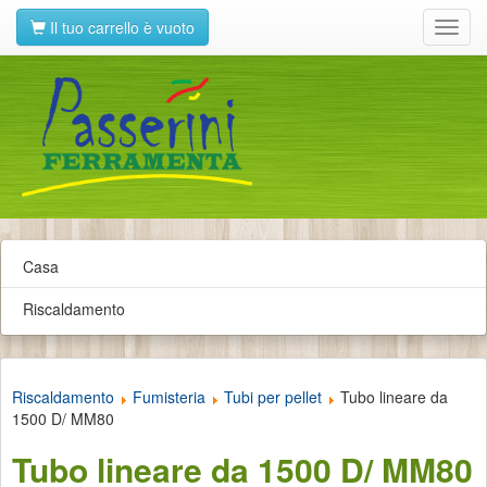
Il tuo carrello è vuoto
Toggl
navig
Casa
Riscaldamento
Riscaldamento
Fumisteria
Tubi per pellet
Tubo lineare da
1500 D/ MM80
Tubo lineare da 1500 D/ MM80