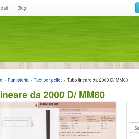
trati
Blog
to
Fumisteria
Tubi per pellet
Tubo lineare da 2000 D/ MM80
lineare da 2000 D/ MM80