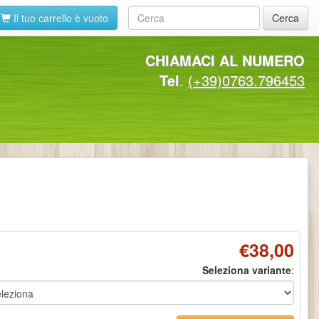
Il tuo carrello è vuoto
Cerca
CHIAMACI AL NUMERO
Tel
.
(+39)0763.796453
€38,00
Seleziona variante
: