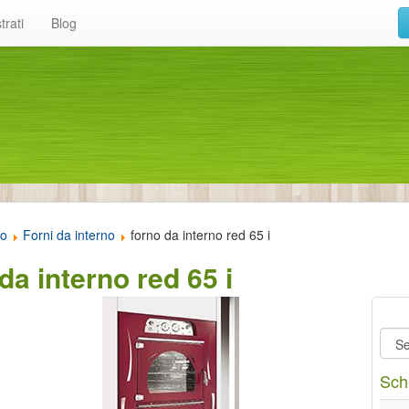
trati
Blog
to
Forni da interno
forno da interno red 65 i
da interno red 65 i
Sch