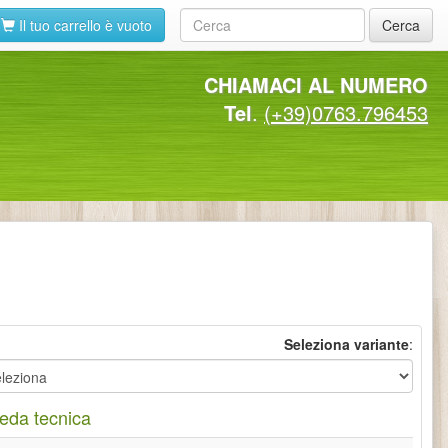
Il tuo carrello è vuoto
Cerca
CHIAMACI AL NUMERO
Tel
.
(+39)0763.796453
Seleziona variante
:
eda tecnica