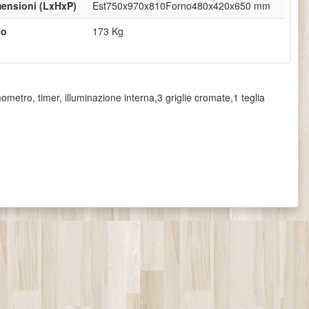
ensioni (LxHxP)
Est750x970x810Forno480x420x650 mm
so
173 Kg
mometro, timer, illuminazione interna,3 griglie cromate,1 teglia