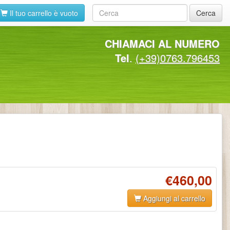
Il tuo carrello è vuoto
Cerca
CHIAMACI AL NUMERO
Tel
.
(+39)0763.796453
€460,00
Aggiungi al carrello