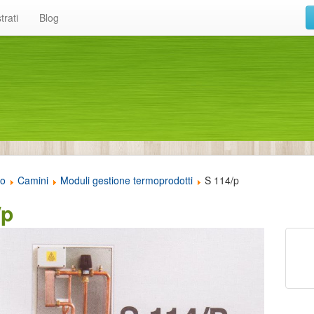
trati
Blog
to
Camini
Moduli gestione termoprodotti
S 114/p
/p