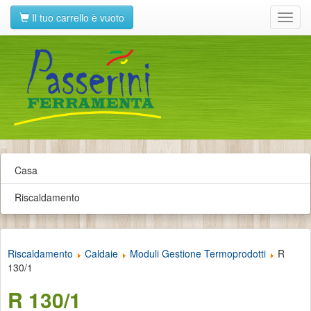
Il tuo carrello è vuoto
Toggl
navig
Casa
Riscaldamento
Riscaldamento
Caldaie
Moduli Gestione Termoprodotti
R
130/1
R 130/1