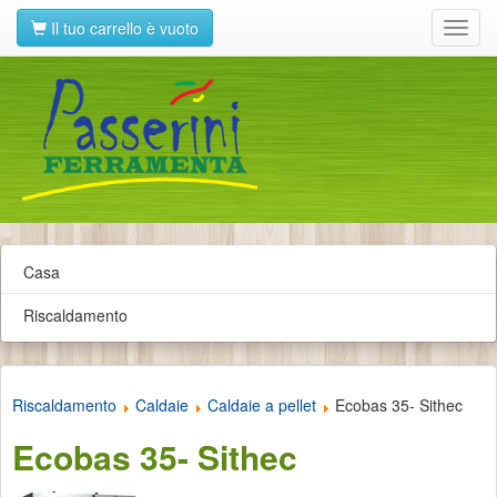
Il tuo carrello è vuoto
Toggl
navig
Casa
Riscaldamento
Riscaldamento
Caldaie
Caldaie a pellet
Ecobas 35- Sithec
Ecobas 35- Sithec